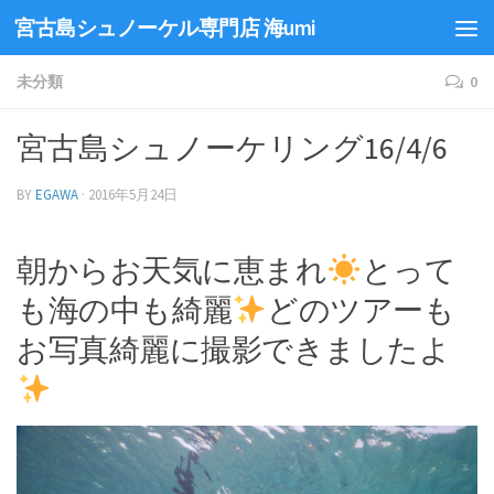
宮古島シュノーケル専門店 海umi
未分類
0
宮古島シュノーケリング16/4/6
BY
EGAWA
·
2016年5月24日
朝からお天気に恵まれ
とって
も海の中も綺麗
どのツアーも
お写真綺麗に撮影できましたよ