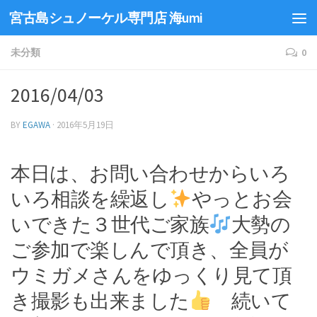
宮古島シュノーケル専門店 海umi
未分類
0
2016/04/03
BY
EGAWA
·
2016年5月19日
本日は、お問い合わせからいろ
いろ相談を繰返し
やっとお会
いできた３世代ご家族
大勢の
ご参加で楽しんで頂き、全員が
ウミガメさんをゆっくり見て頂
き撮影も出来ました
続いて