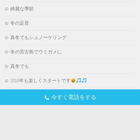
綺麗な季節
冬の足音
真冬でもシュノーケリング
冬の宮古島でウミガメに
真冬でも
2018年も楽しくスタートです
年末年始の御予約
今すぐ電話をする
冬だから
冬の透明度
リピーター様大満足