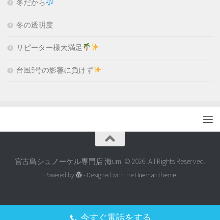
冬だから
冬の透明度
リピーター様大満足
台風5号の影響に負けず
宮古島シュノーケル専門店 海umi © 2026. All Rights Reserved.
Powered by
- Designed with the
Hueman theme
今すぐ電話をする