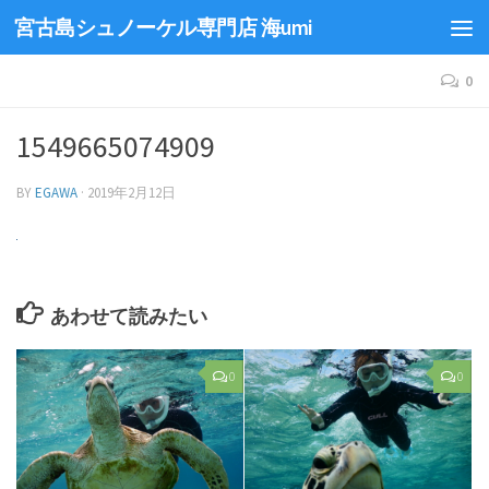
宮古島シュノーケル専門店 海umi
0
1549665074909
BY
EGAWA
·
2019年2月12日
あわせて読みたい
0
0