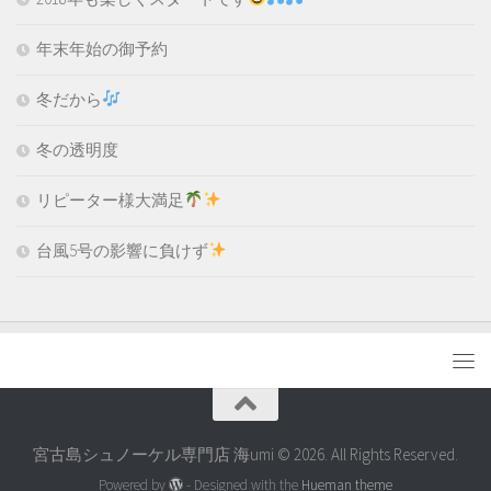
年末年始の御予約
冬だから
冬の透明度
リピーター様大満足
台風5号の影響に負けず
宮古島シュノーケル専門店 海umi © 2026. All Rights Reserved.
Powered by
- Designed with the
Hueman theme