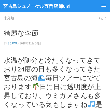
宮古島シュノーケル専門店 海umi
未分類
0
綺麗な季節
BY
EGAWA
·
2018年11月20日
水温が随分と冷たくなってきて
おり24度の日も多くなってきた
宮古島の海
毎日ツアーにでて
おります
日に日に透明度が上
昇しており、ウミガメさんも多
くなっている気もしますね
是