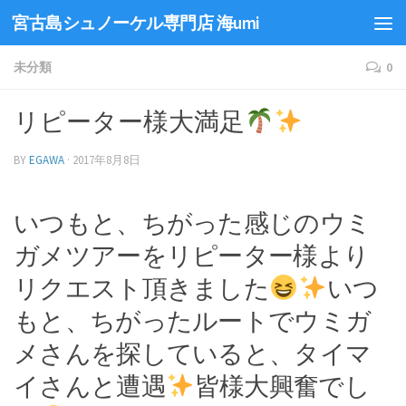
宮古島シュノーケル専門店 海umi
未分類
0
リピーター様大満足
BY
EGAWA
·
2017年8月8日
いつもと、ちがった感じのウミ
ガメツアーをリピーター様より
リクエスト頂きました
いつ
もと、ちがったルートでウミガ
メさんを探していると、タイマ
イさんと遭遇
皆様大興奮でし