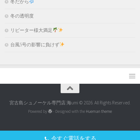
冬だから
冬の透明度
リピーター様大満足
台風5号の影響に負けず
宮古島シュノーケル専門店 海umi © 2026. All Rights Reserved.
Powered by
- Designed with the
Hueman theme
今すぐ電話をする