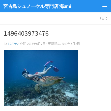
宮古島シュノーケル専門店 海umi
0
1496403973476
BY
EGAWA
· 公開
2017年6月2日
· 更新済み
2017年6月2日