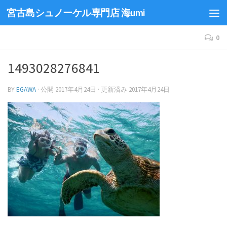
宮古島シュノーケル専門店 海umi
0
1493028276841
BY
EGAWA
· 公開
2017年4月24日
· 更新済み
2017年4月24日