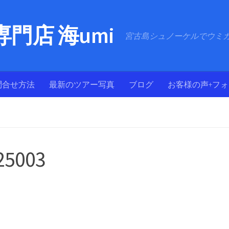
門店 海umi
宮古島シュノーケルでウミ
問合せ方法
最新のツアー写真
ブログ
お客様の声+フ
25003