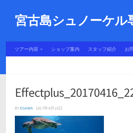
宮古島シュノーケル専
ツアー内容
ショップ案内
スタッフ紹介
お
Effectplus_20170416_2
BY
EGAWA
·
2017年4月16日