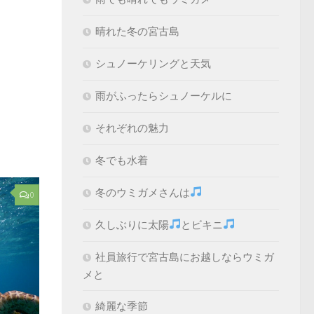
晴れた冬の宮古島
シュノーケリングと天気
雨がふったらシュノーケルに
それぞれの魅力
冬でも水着
冬のウミガメさんは
0
久しぶりに太陽
とビキニ
社員旅行で宮古島にお越しならウミガ
メと
綺麗な季節