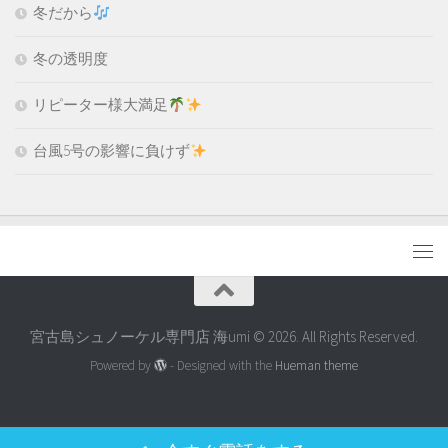
冬だから
冬の透明度
リピーター様大満足
台風5号の影響に負けず
宮古島シュノーケル専門店 海umi © 2026. All Rights Reserved.
Powered by
- Designed with the
Hueman theme