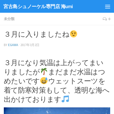
宮古島シュノーケル専門店 海umi
未分類
0
３月に入りましたね
BY
EGAWA
·
2017年3月2日
３月になり気温は上がってまい
りましたが
まだまだ水温はつ
めたいです
ウェットスーツを
着て防寒対策もして、透明な海へ
出かけております