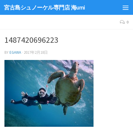
宮古島シュノーケル専門店 海umi
0
1487420696223
BY
EGAWA
·
2017年2月18日