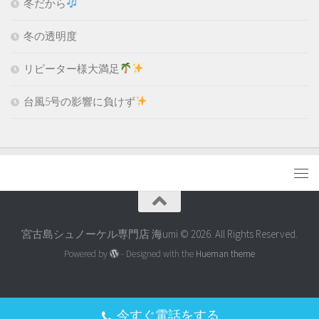
冬だから
冬の透明度
リピーター様大満足
台風5号の影響に負けず
宮古島シュノーケル専門店 海umi © 2026. All Rights Reserved.
Powered by
- Designed with the
Hueman theme
今すぐ電話をする