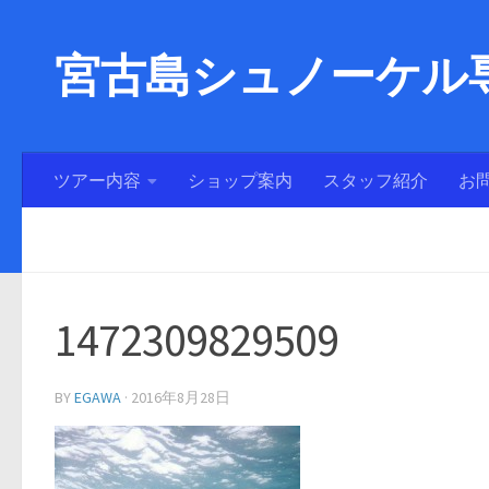
宮古島シュノーケル専
ツアー内容
ショップ案内
スタッフ紹介
お
1472309829509
BY
EGAWA
·
2016年8月28日