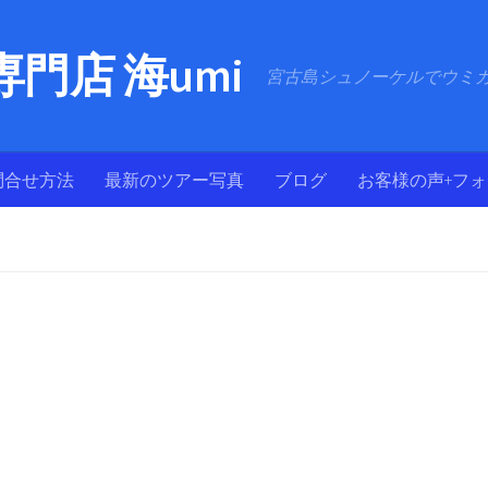
門店 海umi
宮古島シュノーケルでウミ
問合せ方法
最新のツアー写真
ブログ
お客様の声+フ