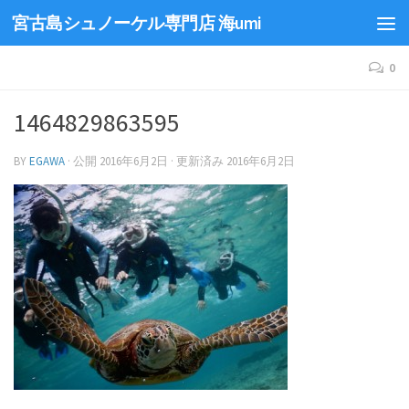
宮古島シュノーケル専門店 海umi
0
1464829863595
BY
EGAWA
· 公開
2016年6月2日
· 更新済み
2016年6月2日