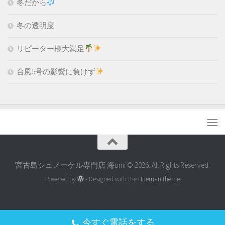
冬だから
冬の透明度
リピーター様大満足
台風5号の影響に負けず
宮古島シュノーケル専門店 海umi © 2026. All Rights Reserved.
Powered by
- Designed with the
Hueman theme
今すぐ電話をする