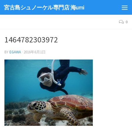
宮古島シュノーケル専門店 海umi
0
1464782303972
BY
EGAWA
·
2016年6月1日