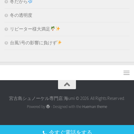
冬だから
冬の透明度
リピーター様大満足
台風5号の影響に負けず
宮古島シュノーケル専門店 海umi © 2026. All Rights Reserved.
Powered by
- Designed with the
Hueman theme
今すぐ電話をする