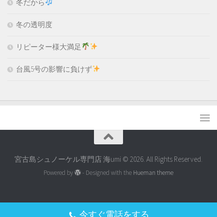
冬だから
冬の透明度
リピーター様大満足
台風5号の影響に負けず
宮古島シュノーケル専門店 海umi © 2026. All Rights Reserved.
Powered by
- Designed with the
Hueman theme
今すぐ電話をする