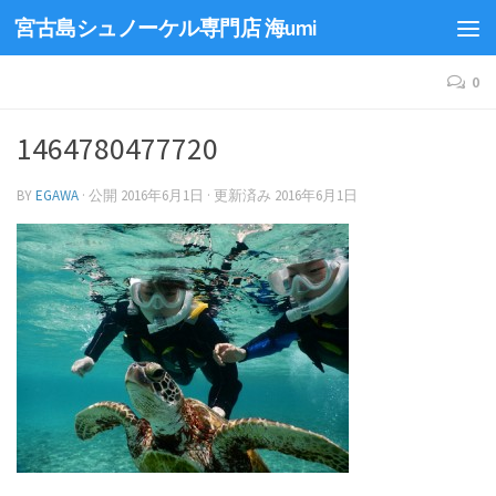
宮古島シュノーケル専門店 海umi
0
1464780477720
BY
EGAWA
· 公開
2016年6月1日
· 更新済み
2016年6月1日