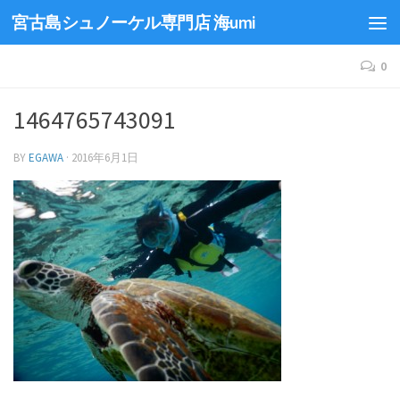
宮古島シュノーケル専門店 海umi
0
1464765743091
BY
EGAWA
·
2016年6月1日