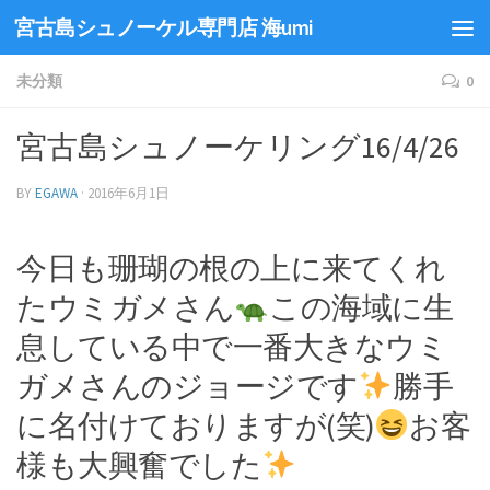
宮古島シュノーケル専門店 海umi
未分類
0
宮古島シュノーケリング16/4/26
BY
EGAWA
·
2016年6月1日
今日も珊瑚の根の上に来てくれ
たウミガメさん
この海域に生
息している中で一番大きなウミ
ガメさんのジョージです
勝手
に名付けておりますが(笑)
お客
様も大興奮でした