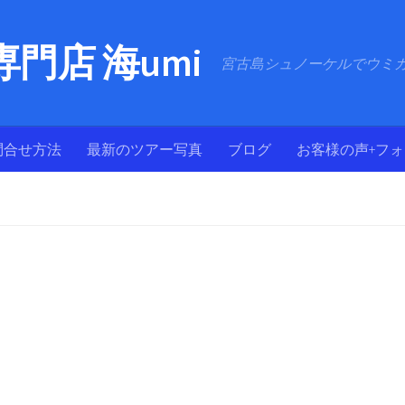
門店 海umi
宮古島シュノーケルでウミ
問合せ方法
最新のツアー写真
ブログ
お客様の声+フ