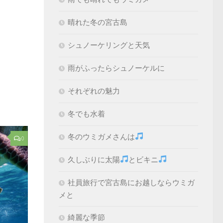
晴れた冬の宮古島
シュノーケリングと天気
雨がふったらシュノーケルに
それぞれの魅力
冬でも水着
冬のウミガメさんは
0
久しぶりに太陽
とビキニ
社員旅行で宮古島にお越しならウミガ
メと
綺麗な季節