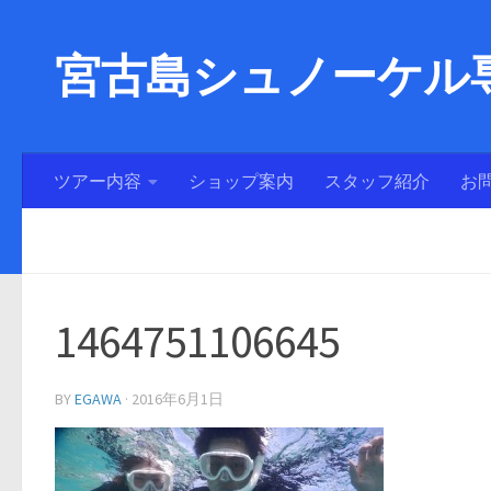
宮古島シュノーケル専
ツアー内容
ショップ案内
スタッフ紹介
お
1464751106645
BY
EGAWA
·
2016年6月1日