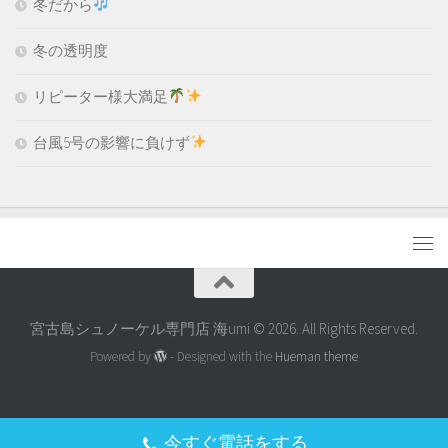
冬だから
冬の透明度
リピーター様大満足
台風5号の影響に負けず
宮古島シュノーケル専門店 海umi © 2026. All Rights Reserved.
Powered by
- Designed with the
Hueman theme
今すぐ電話をする