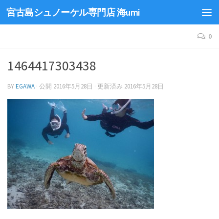
宮古島シュノーケル専門店 海umi
0
1464417303438
BY
EGAWA
· 公開
2016年5月28日
· 更新済み
2016年5月28日