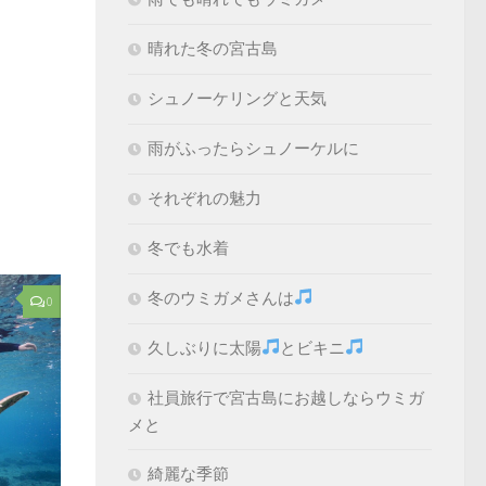
晴れた冬の宮古島
シュノーケリングと天気
雨がふったらシュノーケルに
それぞれの魅力
冬でも水着
冬のウミガメさんは
0
久しぶりに太陽
とビキニ
社員旅行で宮古島にお越しならウミガ
メと
綺麗な季節