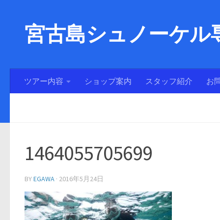
宮古島シュノーケル専
ツアー内容
ショップ案内
スタッフ紹介
お
1464055705699
BY
EGAWA
·
2016年5月24日