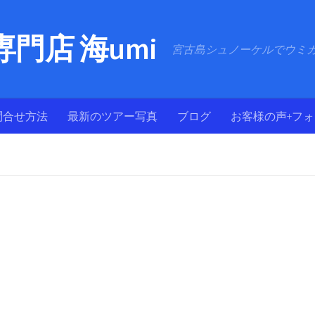
門店 海umi
宮古島シュノーケルでウミ
問合せ方法
最新のツアー写真
ブログ
お客様の声+フ