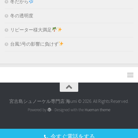
冬だから
冬の透明度
リピーター様大満足
台風5号の影響に負けず
宮古島シュノーケル専門店 海umi © 2026. All Rights Reserved.
Powered by
- Designed with the
Hueman theme
今すぐ電話をする