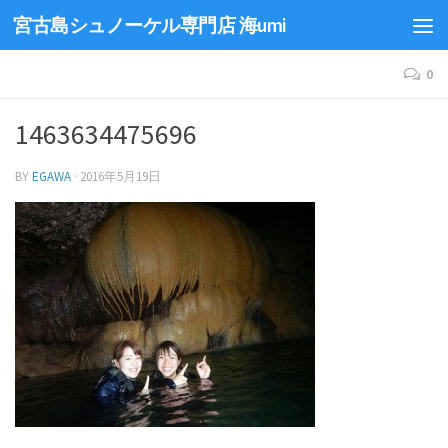
宮古島シュノーケル専門店 海umi
0
1463634475696
BY
EGAWA
·
2016年5月19日