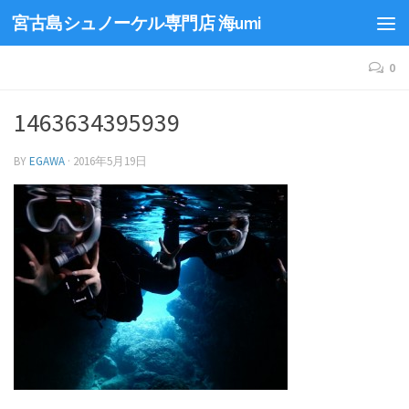
宮古島シュノーケル専門店 海umi
0
1463634395939
BY
EGAWA
·
2016年5月19日