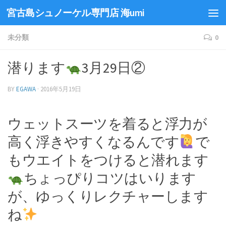
宮古島シュノーケル専門店 海umi
未分類
0
潜ります
3月29日②
BY
EGAWA
·
2016年5月19日
ウェットスーツを着ると浮力が
高く浮きやすくなるんです
で
もウエイトをつけると潜れます
ちょっぴりコツはいります
が、ゆっくりレクチャーします
ね