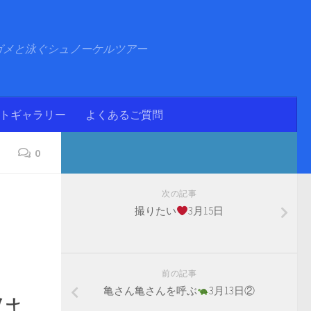
ガメと泳ぐシュノーケルツアー
ォトギャラリー
よくあるご質問
0
次の記事
撮りたい
3月15日
前の記事
亀さん亀さんを呼ぶ
3月13日②
は