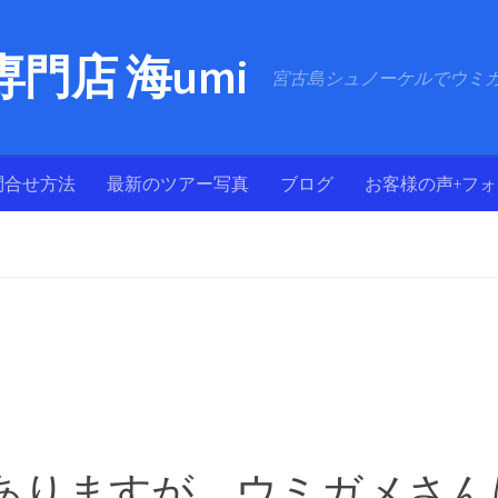
門店 海umi
宮古島シュノーケルでウミ
問合せ方法
最新のツアー写真
ブログ
お客様の声+フ
ありますが、ウミガメさん