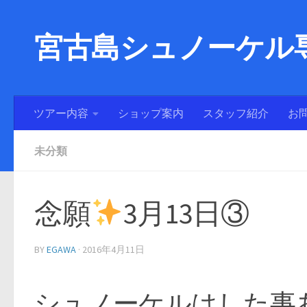
宮古島シュノーケル専
ツアー内容
ショップ案内
スタッフ紹介
お
未分類
念願
3月13日③
BY
EGAWA
·
2016年4月11日
シュノーケルはした事