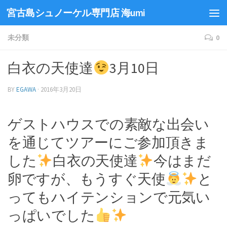
宮古島シュノーケル専門店 海umi
未分類
0
白衣の天使達
3月10日
BY
EGAWA
·
2016年3月20日
ゲストハウスでの素敵な出会い
を通じてツアーにご参加頂きま
した
白衣の天使達
今はまだ
卵ですが、もうすぐ天使
と
ってもハイテンションで元気い
っぱいでした