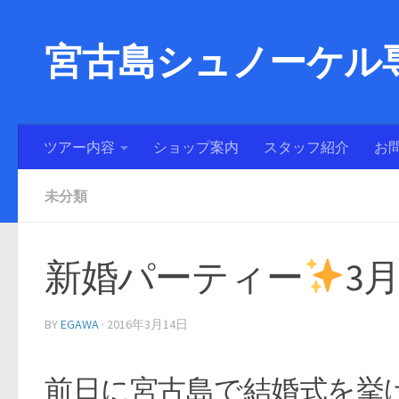
宮古島シュノーケル専
ツアー内容
ショップ案内
スタッフ紹介
お
未分類
新婚パーティー
3
BY
EGAWA
·
2016年3月14日
前日に宮古島で結婚式を挙