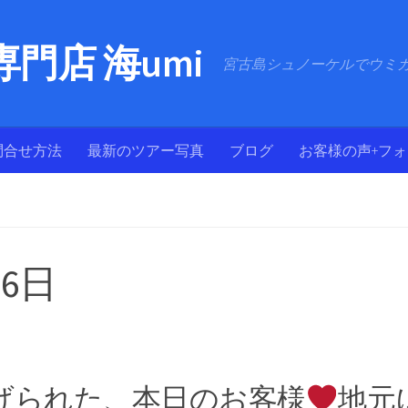
門店 海umi
宮古島シュノーケルでウミ
問合せ方法
最新のツアー写真
ブログ
お客様の声+フ
月6日
げられた、本日のお客様
地元