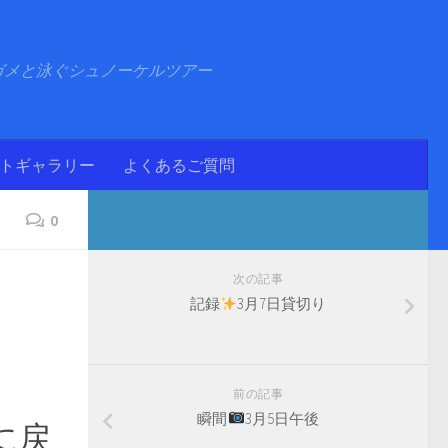
ガメと泳ぐシュノーケルツアー
ォトギャラリー
よくあるご質問
0
次の記事
記録
3月7日貸切り
前の記事
瞬間
3月5日午後
に戻