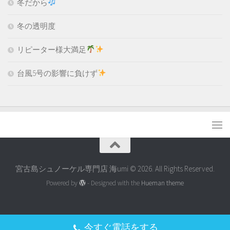
冬だから
冬の透明度
リピーター様大満足
台風5号の影響に負けず
宮古島シュノーケル専門店 海umi © 2026. All Rights Reserved.
Powered by
- Designed with the
Hueman theme
今すぐ電話をする