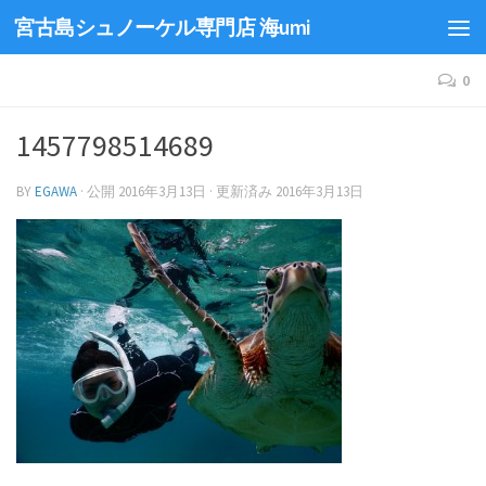
宮古島シュノーケル専門店 海umi
0
1457798514689
BY
EGAWA
· 公開
2016年3月13日
· 更新済み
2016年3月13日