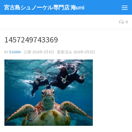
宮古島シュノーケル専門店 海umi
0
1457249743369
BY
EGAWA
· 公開
2016年3月6日
· 更新済み
2016年3月6日