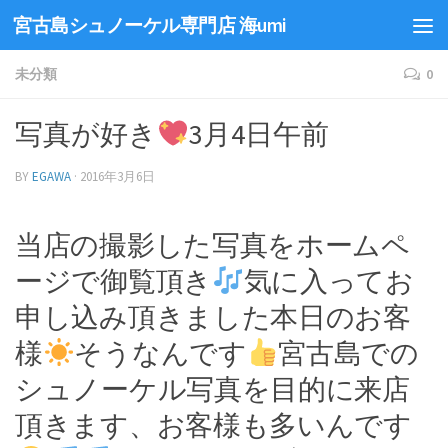
宮古島シュノーケル専門店 海umi
未分類
0
写真が好き
3月4日午前
BY
EGAWA
·
2016年3月6日
当店の撮影した写真をホームペ
ージで御覧頂き
気に入ってお
申し込み頂きました本日のお客
様
そうなんです
宮古島での
シュノーケル写真を目的に来店
頂きます、お客様も多いんです