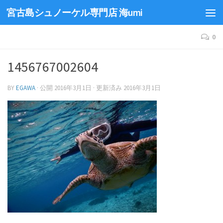
宮古島シュノーケル専門店 海umi
0
1456767002604
BY
EGAWA
· 公開
2016年3月1日
· 更新済み
2016年3月1日