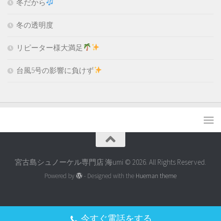
冬だから
冬の透明度
リピーター様大満足
台風5号の影響に負けず
宮古島シュノーケル専門店 海umi © 2026. All Rights Reserved.
Powered by
- Designed with the
Hueman theme
今すぐ電話をする