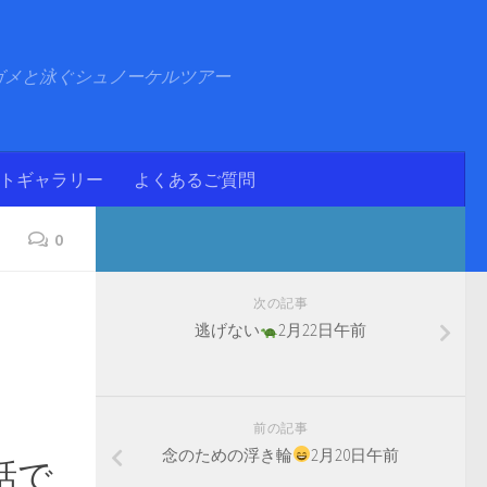
ガメと泳ぐシュノーケルツアー
ォトギャラリー
よくあるご質問
0
次の記事
逃げない
2月22日午前
前の記事
念のための浮き輪
2月20日午前
話で