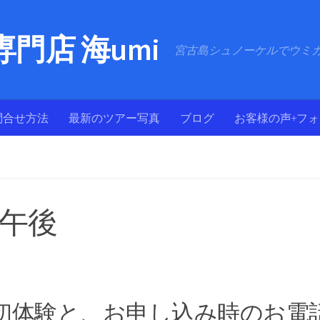
門店 海umi
宮古島シュノーケルでウミ
問合せ方法
最新のツアー写真
ブログ
お客様の声+フ
日午後
初体験と、お申し込み時のお電