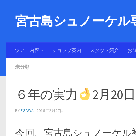
宮古島シュノーケル専
ツアー内容
ショップ案内
スタッフ紹介
お
未分類
６年の実力
2月20
BY
EGAWA
·
2016年2月27日
今回、宮古島シュノーケル