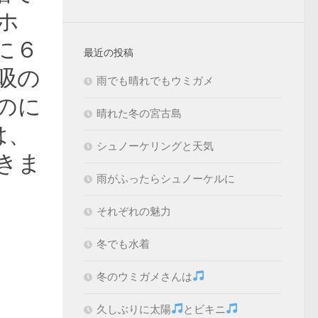
ホ
に６
最近の投稿
吸の
雨でも晴れでもウミガメ
のに
晴れた冬の宮古島
は、
シュノーケリングと天気
きま
雨がふったらシュノーケルに
それぞれの魅力
冬でも水着
冬のウミガメさんは
久しぶりに太陽
とビキニ