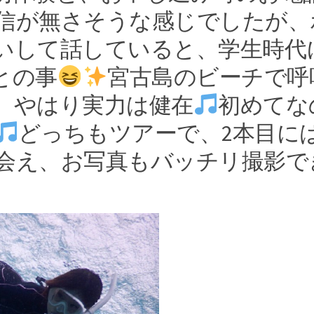
信が無さそうな感じでしたが、
いして話していると、学生時代
との事
宮古島のビーチで呼
、やはり実力は健在
初めてな
どっちもツアーで、2本目に
会え、お写真もバッチリ撮影で