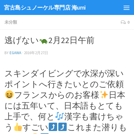
宮古島シュノーケル専門店 海umi
未分類
0
逃げない
2月22日午前
BY
EGAWA
·
2016年2月27日
スキンダイビングで水深が深い
ポイントへ行きたいとのご依頼
フランスからのお客様
日本
には五年いて、日本語もとても
上手で、何と
漢字も書けちゃ
う
すごい
これまた潜りも