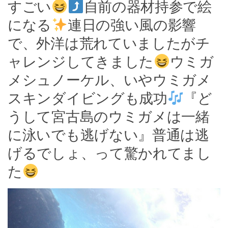
すごい
自前の器材持参で絵
になる
連日の強い風の影響
で、外洋は荒れていましたがチ
ャレンジしてきました
ウミガ
メシュノーケル、いやウミガメ
スキンダイビングも成功
『ど
うして宮古島のウミガメは一緒
に泳いでも逃げない』普通は逃
げるでしょ、って驚かれてまし
た