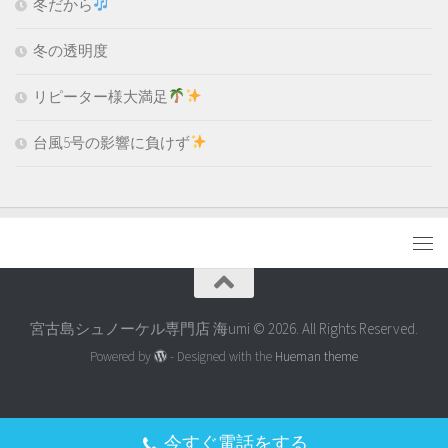
冬だから
冬の透明度
リピーター様大満足
台風5号の影響に負けず
宮古島シュノーケル専門店 海umi © 2026. All Rights Reserved.
Powered by
- Designed with the
Hueman theme
今すぐ電話をする