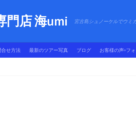
門店 海umi
宮古島シュノーケルでウミ
問合せ方法
最新のツアー写真
ブログ
お客様の声+フ