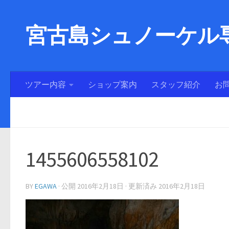
宮古島シュノーケル専
ツアー内容
ショップ案内
スタッフ紹介
お
1455606558102
BY
EGAWA
· 公開
2016年2月18日
· 更新済み
2016年2月18日