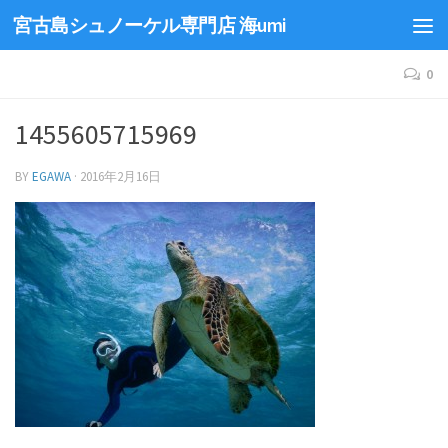
宮古島シュノーケル専門店 海umi
0
1455605715969
BY
EGAWA
·
2016年2月16日