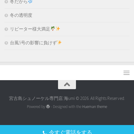
冬だから
冬の透明度
リピーター様大満足
台風5号の影響に負けず
宮古島シュノーケル専門店 海umi © 2026. All Rights Reserved.
Powered by
- Designed with the
Hueman theme
今すぐ電話をする