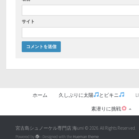
サイト
ホーム
久しぶりに太陽
とビキニ
素潜りに挑戦
宮古島シュノーケル専門店 海umi © 2026. All Rights Reserved.
Powered by
- Designed with the
Hueman theme