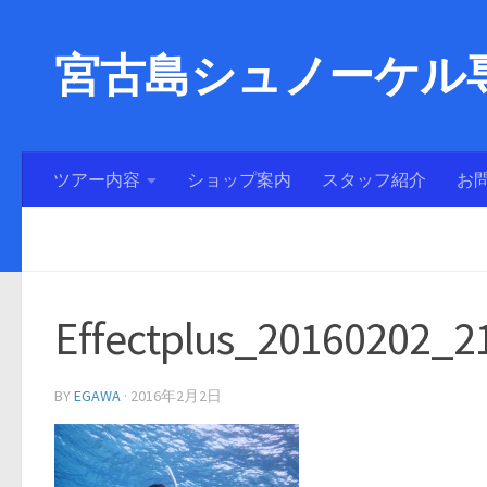
宮古島シュノーケル専
ツアー内容
ショップ案内
スタッフ紹介
お
Effectplus_20160202_2
BY
EGAWA
·
2016年2月2日