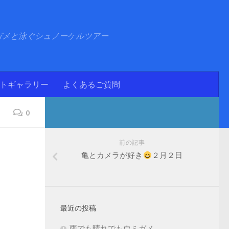
ガメと泳ぐシュノーケルツアー
ォトギャラリー
よくあるご質問
0
前の記事
亀とカメラが好き
２月２日
最近の投稿
雨でも晴れでもウミガメ