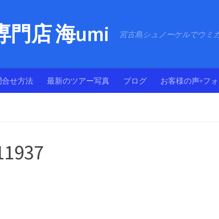
門店 海umi
宮古島シュノーケルでウミ
問合せ方法
最新のツアー写真
ブログ
お客様の声+フ
11937