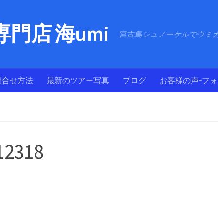
門店 海umi
宮古島シュノーケルでウミ
問合せ方法
最新のツアー写真
ブログ
お客様の声+フ
12318