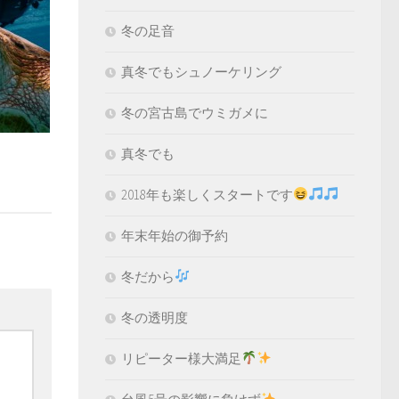
冬の足音
真冬でもシュノーケリング
冬の宮古島でウミガメに
真冬でも
2018年も楽しくスタートです
年末年始の御予約
冬だから
冬の透明度
リピーター様大満足