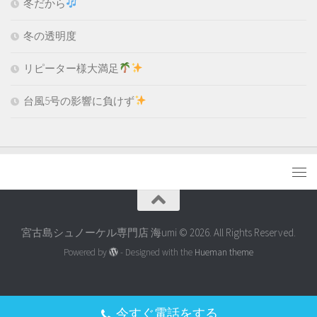
冬だから
冬の透明度
リピーター様大満足
台風5号の影響に負けず
宮古島シュノーケル専門店 海umi © 2026. All Rights Reserved.
Powered by
- Designed with the
Hueman theme
今すぐ電話をする