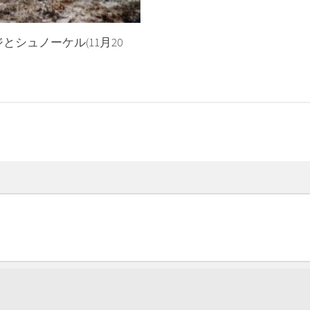
とシュノーケル(11月20
日
メール
*