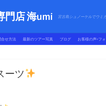
門店 海umi
宮古島シュノーケルでウミ
問合せ方法
最新のツアー写真
ブログ
お客様の声+フ
スーツ