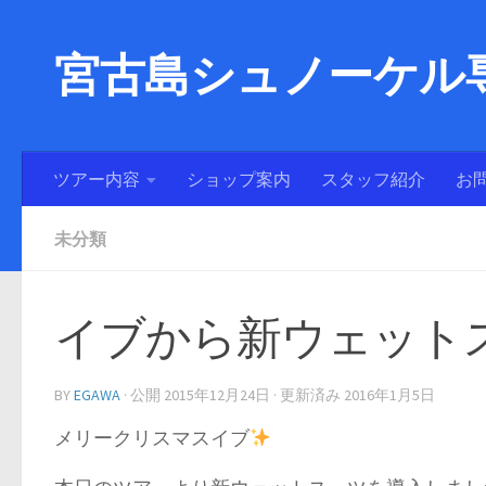
宮古島シュノーケル専
ツアー内容
ショップ案内
スタッフ紹介
お
未分類
イブから新ウェット
BY
EGAWA
· 公開
2015年12月24日
· 更新済み
2016年1月5日
メリークリスマスイブ