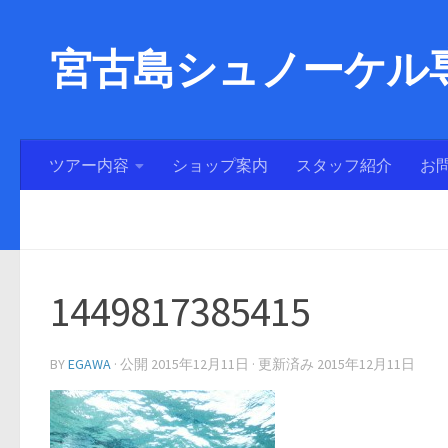
宮古島シュノーケル専
ツアー内容
ショップ案内
スタッフ紹介
お
1449817385415
BY
EGAWA
· 公開
2015年12月11日
· 更新済み
2015年12月11日