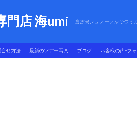
門店 海umi
宮古島シュノーケルでウミ
問合せ方法
最新のツアー写真
ブログ
お客様の声+フ