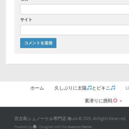
サイト
ホーム
久しぶりに太陽
とビキニ
素潜りに挑戦
宮古島シュノーケル専門店 海umi © 2026. All Rights Reserved.
Powered by
- Designed with the
Hueman theme