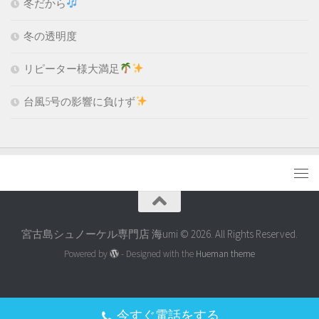
冬だから
冬の透明度
リピーター様大満足
台風5号の影響に負けず
宮古島シュノーケル専門店 海umi © 2026. All Rights Reserved.
Powered by
- Designed with the
Hueman theme
今すぐ電話をする