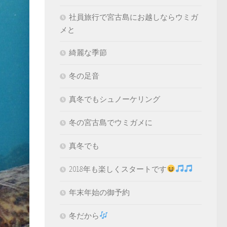
社員旅行で宮古島にお越しならウミガ
メと
綺麗な季節
冬の足音
真冬でもシュノーケリング
冬の宮古島でウミガメに
真冬でも
2018年も楽しくスタートです
年末年始の御予約
冬だから