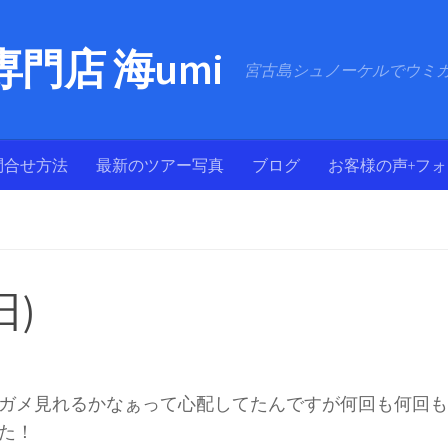
門店 海umi
宮古島シュノーケルでウミ
問合せ方法
最新のツアー写真
ブログ
お客様の声+フ
日)
ガメ見れるかなぁって心配してたんですが何回も何回も
た！