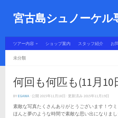
宮古島シュノーケル専
ツアー内容
ショップ案内
スタッフ紹介
お
未分類
何回も何匹も(11月10
BY
EGAWA
· 公開
2015年11月18日
· 更新済み
2015年11月19日
素敵な写真たくさんありがとうございます！ウミ
ほんと夢のような時間で素敵な思い出になりまし