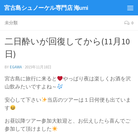
宮古島シュノーケル専門店 海umi
未分類
0
二日酔いが回復してから(11月10
日)
BY
EGAWA
·
2015年11月18日
宮古島に旅行に来ると
やっぱり夜は楽しくお酒を沢
山飲みたいですよね～
安心して下さい
当店のツアーは１日何便も出ていま
す
お昼以降ツアー参加大歓迎と、お伝えしたら喜んでご
参加して頂けました