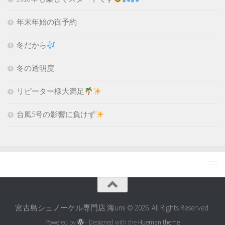
年末年始の御予約
冬だから
冬の透明度
リピーター様大満足
台風5号の影響に負けず
宮古島シュノーケル専門店 海umi © 2026. All Rights Reserved.
Powered by
- Designed with the
Hueman theme