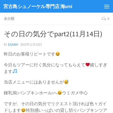
宮古島シュノーケル専門店 海umi
未分類
0
その日の気分でpart2(11月14日)
BY
EGAWA
·
2015年11月18日
昨日のお客様リピートです
今日もツアーに行く気分になってもらえて
嬉しすぎ
ます
当店メニューにはありませんが
鍾乳洞(パンプキンホール)へ
ウミガメ中心
ですが、その日の気分でリクエスト頂ければ色々ガイ
ドします
特別感いっぱいの貸し切りパンプキンツア