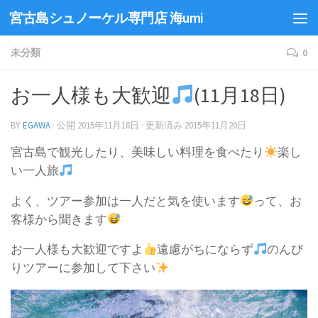
宮古島シュノーケル専門店 海umi
未分類
0
お一人様も大歓迎
(11月18日)
BY
EGAWA
· 公開
2015年11月18日
· 更新済み
2015年11月20日
宮古島で観光したり、美味しい料理を食べたり
楽し
い一人旅
よく、ツアー参加は一人だと気を使います
って、お
客様から聞きます
お一人様も大歓迎ですよ
遠慮がちにならず
のんび
りツアーに参加して下さい