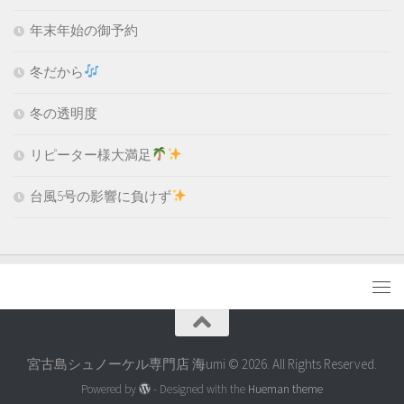
年末年始の御予約
冬だから
冬の透明度
リピーター様大満足
台風5号の影響に負けず
宮古島シュノーケル専門店 海umi © 2026. All Rights Reserved.
Powered by
- Designed with the
Hueman theme