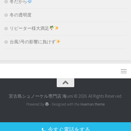
冬だから
冬の透明度
リピーター様大満足
台風5号の影響に負けず
宮古島シュノーケル専門店 海umi © 2026. All Rights Reserved.
Powered by
- Designed with the
Hueman theme
今すぐ電話をする